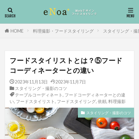
フードコーディネーター
フードスタイリスト
Webデザイン
HP制作
料理撮影
HOME
料理撮影・フードスタイリング
スタイリング・撮
カテゴリー
フードスタイリストとは？⑤フード
コーディネーターとの違い
タグ
Adobe
下味調理
向いてる人
2023年11月13日
2023年11月7日
スタイリング・撮影のコツ
動画編集
冷蔵庫の収納
冷蔵庫
テーブルコーディネート
,
フードコーディネーターとの違
冷凍庫
働き方改革
依頼
会社経営
い
,
フードスタイリスト
,
フードスタイリング
,
依頼
,
料理撮影
仕事内容
下味冷凍
富士ホーロー
スタイリング・撮影のコツ
ワイヤーフレーム
レシピ本
ライフ
ヨーグルト
ヨシモトブック
ユーキャン