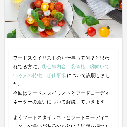
ミールキット
ポーリッシュポタリー
ポーランド
和牛
敬老の日
プレゼント選び
父の日
金額
資格
豚かたまり肉
筋トレ飯
筋トレ
神乳
発酵食品
発酵
生ハム
母の日
料理写真
柿のサラダ
柿
朝食
フードスタイリストのお仕事って何？と思わ
春菊
春
日清
日本食研
新商品
れてる方に、
①仕事内容
②資格
③向いて
料理撮影
料理動画
ホテルブッフェ
いる人の特徴
④仕事場
について説明しまし
ブログ
E・レシピ
いちごサンド
た。
ちゃお
たけだバーベキュー
ぐるなび
今回はフードスタイリストとフードコーディ
お菓子
お正月
おつまみ
おせち
ネーターの違いについて解説していきます。
おすすめ
おうちエスニック
いちご
よくフードスタイリストとフードコーディネ
アオハルレシピ
wordpress
ーターの違いがあるのかという疑問を持つ方