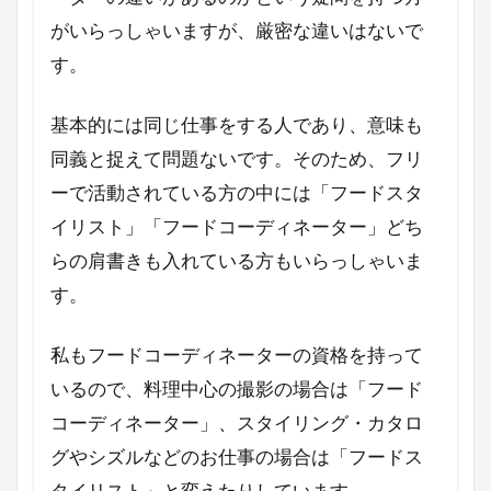
Webデザイン
Webデザイナー
がいらっしゃいますが、厳密な違いはないで
Premiere Pro
Photoshop
NMB
す。
LIFE
Illustrator
HP制作
アウトドア料理
イタリアン
基本的には同じ仕事をする人であり、意味も
同義と捉えて問題ないです。そのため、フリ
フードスタイリング
テーブルコーディネート
ーで活動されている方の中には「フードスタ
フードスタイリスト
イリスト」「フードコーディネーター」どち
フードコーディネーターとの違い
らの肩書きも入れている方もいらっしゃいま
フードコーディネーター
す。
フルーツオンザボトム
フリーランス
バーベキュー
バレンタインデー
私もフードコーディネーターの資格を持って
バレンタイン
トースター
チョコレート
いるので、料理中心の撮影の場合は「フード
エスニックの日
シーザーサラダ
コーディネーター」、スタイリング・カタロ
グやシズルなどのお仕事の場合は「フードス
シンハービール
シュークリーム
タイリスト」と変えたりしています。