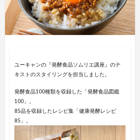
ミールキット
ポーリッシュポタリー
ポーランド
和牛
敬老の日
プレゼント選び
父の日
金額
資格
豚かたまり肉
筋トレ飯
筋トレ
神乳
発酵食品
発酵
生ハム
母の日
料理写真
柿のサラダ
柿
朝食
ユーキャンの『発酵食品ソムリエ講座』のテ
春菊
春
日清
日本食研
新商品
キストのスタイリングを担当しました。
料理撮影
料理動画
ホテルブッフェ
ブログ
E・レシピ
いちごサンド
発酵食品100種類を収録した「発酵食品図鑑
ちゃお
たけだバーベキュー
ぐるなび
100」。
85品を収録したレシピ集「健康発酵レシピ
お菓子
お正月
おつまみ
おせち
85」。
おすすめ
おうちエスニック
いちご
アオハルレシピ
wordpress