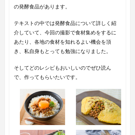
サンタクロース
サイトマップ
の発酵食品があります。
コンフィチュール
コンセプト
クリスマス
オレンジページ
エスニック料理
食器
テキストの中では発酵食品について詳しく紹
介していて、今回の撮影で食材集めをするに
検索
あたり、各地の食材を知れるよい機会を頂
き、私自身もとっても勉強になりました。
そしてどのレシピもおいしいのでぜひ読ん
で、作ってもらいたいです。