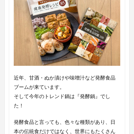
Webデザイン
Webデザイナー
Premiere Pro
Photoshop
NMB
LIFE
Illustrator
HP制作
アウトドア料理
イタリアン
フードスタイリング
テーブルコーディネート
フードスタイリスト
フードコーディネーターとの違い
フードコーディネーター
近年、甘酒・ぬか漬けや味噌汁など発酵食品
フルーツオンザボトム
フリーランス
ブームが来ています。
バーベキュー
バレンタインデー
そして今年のトレンド鍋は『発酵鍋』でし
バレンタイン
トースター
チョコレート
た！
エスニックの日
シーザーサラダ
発酵食品と言っても、色々な種類があり、日
シンハービール
シュークリーム
本の伝統食だけではなく、世界にもたくさん