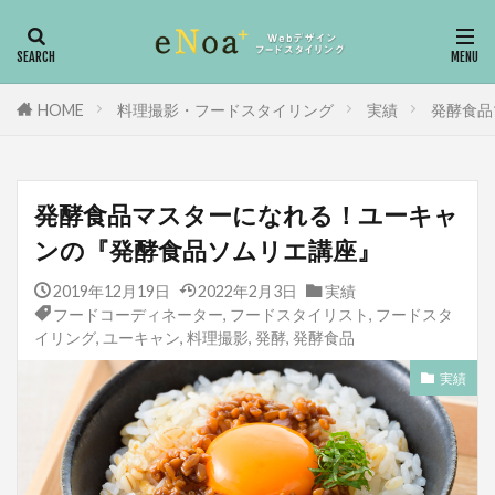
フードコーディネーター
フードスタイリスト
Webデザイン
HP制作
料理撮影
HOME
料理撮影・フードスタイリング
実績
発酵食品
カテゴリー
発酵食品マスターになれる！ユーキャ
ンの『発酵食品ソムリエ講座』
タグ
Adobe
下味調理
向いてる人
2019年12月19日
2022年2月3日
実績
フードコーディネーター
,
フードスタイリスト
,
フードスタ
動画編集
冷蔵庫の収納
冷蔵庫
イリング
,
ユーキャン
,
料理撮影
,
発酵
,
発酵食品
冷凍庫
働き方改革
依頼
会社経営
実績
仕事内容
下味冷凍
富士ホーロー
ワイヤーフレーム
レシピ本
ライフ
ヨーグルト
ヨシモトブック
ユーキャン