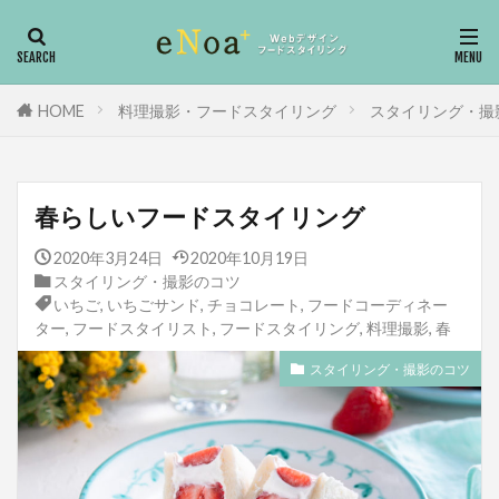
フードコーディネーター
フードスタイリスト
Webデザイン
HP制作
料理撮影
HOME
料理撮影・フードスタイリング
スタイリング・撮
カテゴリー
春らしいフードスタイリング
タグ
2020年3月24日
2020年10月19日
スタイリング・撮影のコツ
Adobe
下味調理
向いてる人
いちご
,
いちごサンド
,
チョコレート
,
フードコーディネー
動画編集
冷蔵庫の収納
冷蔵庫
ター
,
フードスタイリスト
,
フードスタイリング
,
料理撮影
,
春
冷凍庫
働き方改革
依頼
会社経営
スタイリング・撮影のコツ
仕事内容
下味冷凍
富士ホーロー
ワイヤーフレーム
レシピ本
ライフ
ヨーグルト
ヨシモトブック
ユーキャン