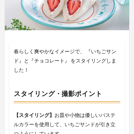
ミールキット
ポーリッシュポタリー
ポーランド
和牛
敬老の日
プレゼント選び
父の日
金額
資格
豚かたまり肉
筋トレ飯
筋トレ
神乳
発酵食品
発酵
生ハム
母の日
春らしく爽やかなイメージで、 『いちごサン
料理写真
柿のサラダ
柿
朝食
ド』と『チョコレート』 をスタイリングしま
春菊
春
日清
日本食研
新商品
した！
料理撮影
料理動画
ホテルブッフェ
ブログ
E・レシピ
いちごサンド
スタイリング・撮影ポイント
ちゃお
たけだバーベキュー
ぐるなび
お菓子
お正月
おつまみ
おせち
【スタイリング】
お皿や小物は優しいパステ
おすすめ
おうちエスニック
いちご
ルカラーを使用して、いちごサンドが引き立
アオハルレシピ
wordpress
つようにしています。