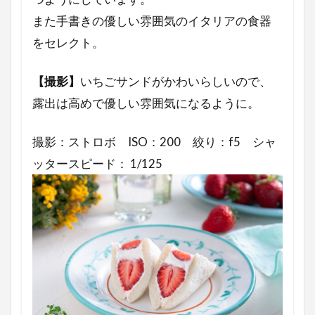
Webデザイン
Webデザイナー
また手書きの優しい雰囲気のイタリアの食器
Premiere Pro
Photoshop
NMB
をセレクト。
LIFE
Illustrator
HP制作
アウトドア料理
イタリアン
【撮影】
いちごサンドがかわいらしいので、
フードスタイリング
テーブルコーディネート
露出は高めで優しい雰囲気になるように。
フードスタイリスト
撮影：ストロボ ISO：200 絞り：f5 シャ
フードコーディネーターとの違い
ッタースピード： 1/125
フードコーディネーター
フルーツオンザボトム
フリーランス
バーベキュー
バレンタインデー
バレンタイン
トースター
チョコレート
エスニックの日
シーザーサラダ
シンハービール
シュークリーム